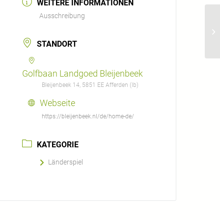
WEITERE INFORMATIONEN
Ausschreibung
Lä
STANDORT
Golfbaan Landgoed Bleijenbeek
Bleijenbeek 14, 5851 EE Afferden (lb)
Webseite
https://bleijenbeek.nl/de/home-de/
KATEGORIE
Länderspiel